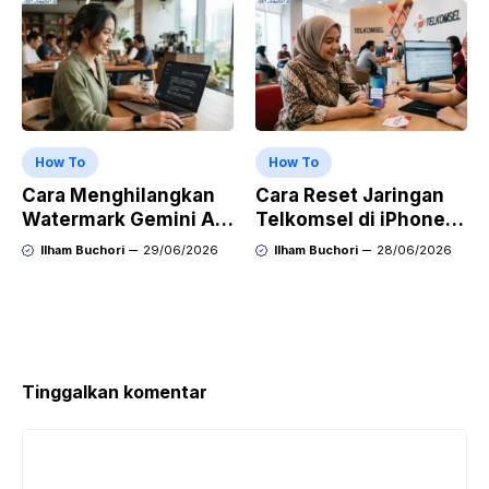
OPPO, dan Vivo
How To
How To
Cara Menghilangkan
Cara Reset Jaringan
Watermark Gemini AI
Telkomsel di iPhone
dengan Mudah Hasil
agar Koneksi Stabil
Ilham Buchori
29/06/2026
Ilham Buchori
28/06/2026
Bersih Tanpa Ribet
Kembali
Tinggalkan komentar
Komentar