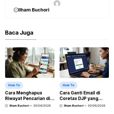
Ilham Buchori
Baca Juga
How To
How To
Cara Menghapus
Cara Ganti Email di
Riwayat Pencarian di
Coretax DJP yang
Play Store di HP
Sudah Tidak Aktif
Ilham Buchori
30/06/2026
Ilham Buchori
30/06/2026
Samsung, Xiaomi,