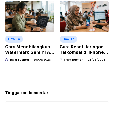
OPPO, dan Vivo
How To
How To
Cara Menghilangkan
Cara Reset Jaringan
Watermark Gemini AI
Telkomsel di iPhone
dengan Mudah Hasil
agar Koneksi Stabil
Ilham Buchori
29/06/2026
Ilham Buchori
28/06/2026
Bersih Tanpa Ribet
Kembali
Tinggalkan komentar
Komentar