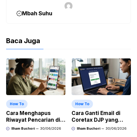
Mbah Suhu
Baca Juga
How To
How To
Cara Menghapus
Cara Ganti Email di
Riwayat Pencarian di
Coretax DJP yang
Play Store di HP
Sudah Tidak Aktif
Ilham Buchori
30/06/2026
Ilham Buchori
30/06/2026
Samsung, Xiaomi,