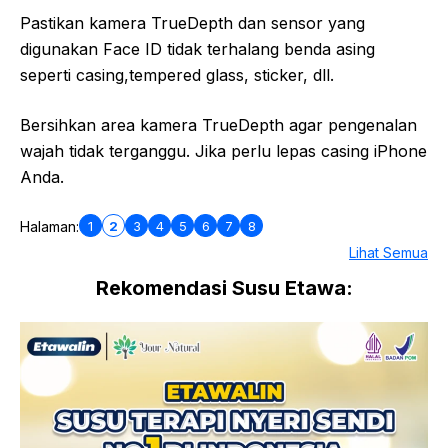
Pastikan kamera TrueDepth dan sensor yang
digunakan Face ID tidak terhalang benda asing
seperti casing,tempered glass, sticker, dll.
Bersihkan area kamera TrueDepth agar pengenalan
wajah tidak terganggu. Jika perlu lepas casing iPhone
Anda.
1
2
3
4
5
6
7
8
Halaman:
Lihat Semua
Rekomendasi Susu Etawa: