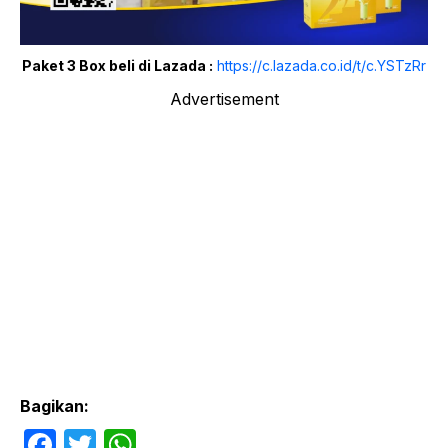
Paket 3 Box beli di Lazada :
https://c.lazada.co.id/t/c.YSTzRr
Advertisement
Bagikan:
F
T
W