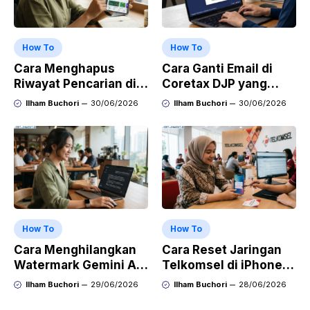
How To
How To
Cara Menghapus
Cara Ganti Email di
Riwayat Pencarian di
Coretax DJP yang
Play Store di HP
Sudah Tidak Aktif
Ilham Buchori
30/06/2026
Ilham Buchori
30/06/2026
Samsung, Xiaomi,
OPPO, dan Vivo
How To
How To
Cara Menghilangkan
Cara Reset Jaringan
Watermark Gemini AI
Telkomsel di iPhone
dengan Mudah Hasil
agar Koneksi Stabil
Ilham Buchori
29/06/2026
Ilham Buchori
28/06/2026
Bersih Tanpa Ribet
Kembali