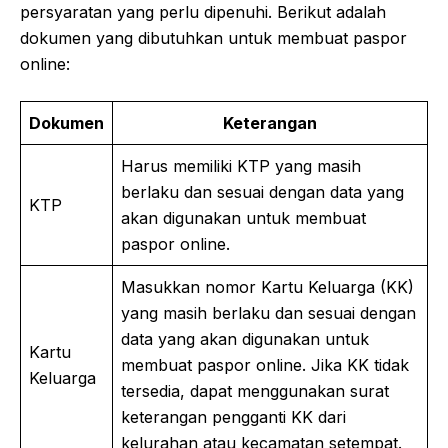
persyaratan yang perlu dipenuhi. Berikut adalah
dokumen yang dibutuhkan untuk membuat paspor
online:
Dokumen
Keterangan
Harus memiliki KTP yang masih
berlaku dan sesuai dengan data yang
KTP
akan digunakan untuk membuat
paspor online.
Masukkan nomor Kartu Keluarga (KK)
yang masih berlaku dan sesuai dengan
data yang akan digunakan untuk
Kartu
membuat paspor online. Jika KK tidak
Keluarga
tersedia, dapat menggunakan surat
keterangan pengganti KK dari
kelurahan atau kecamatan setempat.