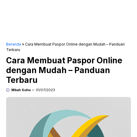
Beranda
»
Cara Membuat Paspor Online dengan Mudah – Panduan
Terbaru
Cara Membuat Paspor Online
dengan Mudah – Panduan
Terbaru
Mbah Suhu
01/07/2023