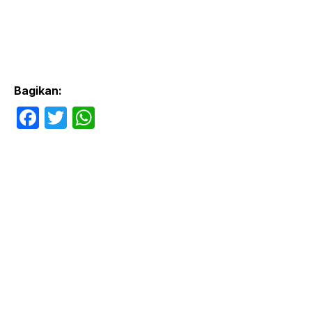
Bagikan:
F
T
W
a
w
h
c
itt
at
e
er
s
b
A
o
p
o
p
k