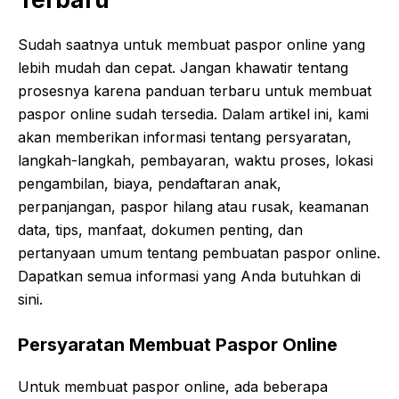
Sudah saatnya untuk membuat paspor online yang
lebih mudah dan cepat. Jangan khawatir tentang
prosesnya karena panduan terbaru untuk membuat
paspor online sudah tersedia. Dalam artikel ini, kami
akan memberikan informasi tentang persyaratan,
langkah-langkah, pembayaran, waktu proses, lokasi
pengambilan, biaya, pendaftaran anak,
perpanjangan, paspor hilang atau rusak, keamanan
data, tips, manfaat, dokumen penting, dan
pertanyaan umum tentang pembuatan paspor online.
Dapatkan semua informasi yang Anda butuhkan di
sini.
Persyaratan Membuat Paspor Online
Untuk membuat paspor online, ada beberapa