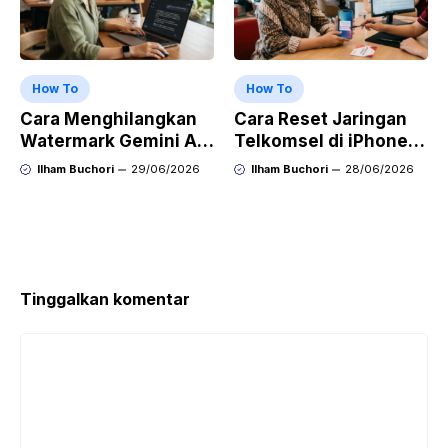
How To
How To
Cara Menghilangkan
Cara Reset Jaringan
Watermark Gemini AI
Telkomsel di iPhone
dengan Mudah Hasil
agar Koneksi Stabil
Ilham Buchori
29/06/2026
Ilham Buchori
28/06/2026
Bersih Tanpa Ribet
Kembali
Tinggalkan komentar
Komentar