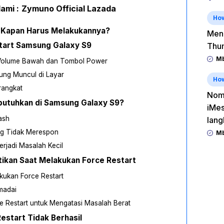
ami :
Zymuno Official Lazada
Ho
n Kapan Harus Melakukannya?
Men
tart Samsung Galaxy S9
Thu
Mb
 Volume Bawah dan Tombol Power
ung Muncul di Layar
Ho
rangkat
Nomo
butuhkan di Samsung Galaxy S9?
iMes
ash
lang
ng Tidak Merespon
Mb
rjadi Masalah Kecil
atikan Saat Melakukan Force Restart
akukan Force Restart
madai
e Restart untuk Mengatasi Masalah Berat
Restart Tidak Berhasil