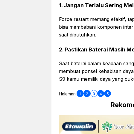
1. Jangan Terlalu Sering Me
Force restart memang efektif, ta
bisa membebani komponen intern
saat dibutuhkan.
2. Pastikan Baterai Masih 
Saat baterai dalam keadaan sang
membuat ponsel kehabisan daya s
S9 kamu memiliki daya yang cuku
1
2
3
4
5
Halaman:
Rekome