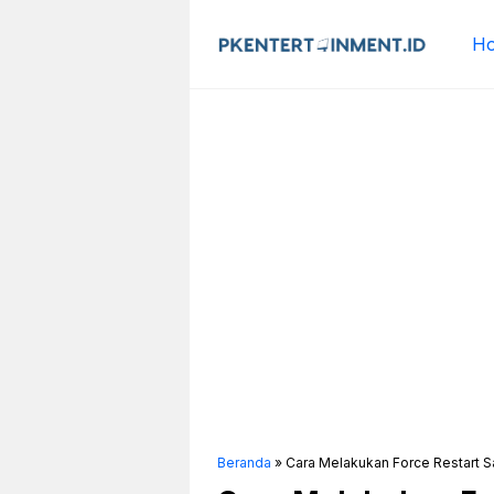
Langsung
ke
H
isi
Beranda
»
Cara Melakukan Force Restart 