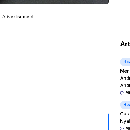
Advertisement
Art
Ho
Meng
Andr
And
Mb
Ho
Cara
Nyal
Mb