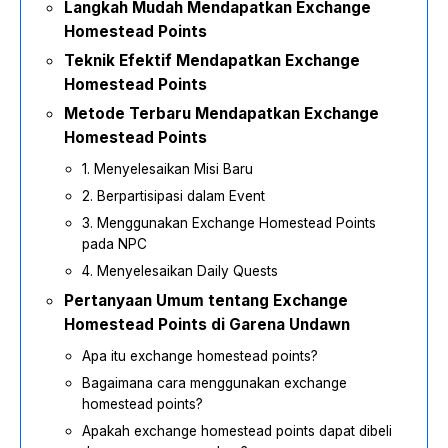
Langkah Mudah Mendapatkan Exchange
Homestead Points
Teknik Efektif Mendapatkan Exchange
Homestead Points
Metode Terbaru Mendapatkan Exchange
Homestead Points
1. Menyelesaikan Misi Baru
2. Berpartisipasi dalam Event
3. Menggunakan Exchange Homestead Points
pada NPC
4. Menyelesaikan Daily Quests
Pertanyaan Umum tentang Exchange
Homestead Points di Garena Undawn
Apa itu exchange homestead points?
Bagaimana cara menggunakan exchange
homestead points?
Apakah exchange homestead points dapat dibeli