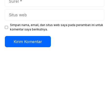
Situs
web
Simpan nama, email, dan situs web saya pada peramban ini untuk
komentar saya berikutnya.