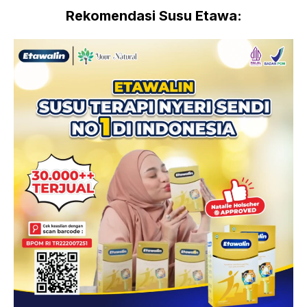
Rekomendasi Susu Etawa: