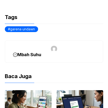
Tags
garena undawn
Mbah Suhu
Baca Juga