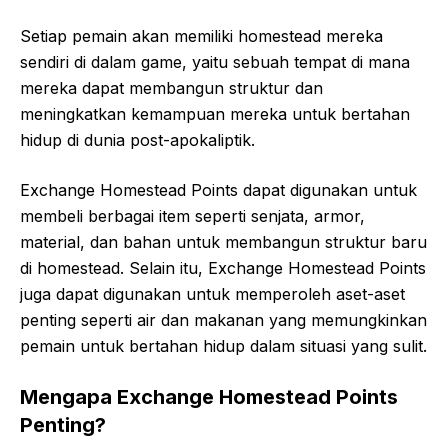
Setiap pemain akan memiliki homestead mereka
sendiri di dalam game, yaitu sebuah tempat di mana
mereka dapat membangun struktur dan
meningkatkan kemampuan mereka untuk bertahan
hidup di dunia post-apokaliptik.
Exchange Homestead Points dapat digunakan untuk
membeli berbagai item seperti senjata, armor,
material, dan bahan untuk membangun struktur baru
di homestead. Selain itu, Exchange Homestead Points
juga dapat digunakan untuk memperoleh aset-aset
penting seperti air dan makanan yang memungkinkan
pemain untuk bertahan hidup dalam situasi yang sulit.
Mengapa Exchange Homestead Points
Penting?