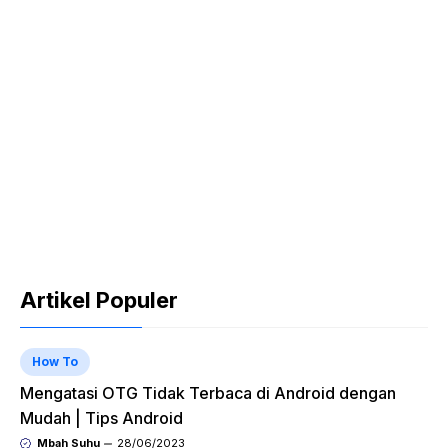
Artikel Populer
How To
Mengatasi OTG Tidak Terbaca di Android dengan
Mudah | Tips Android
Mbah Suhu
28/06/2023