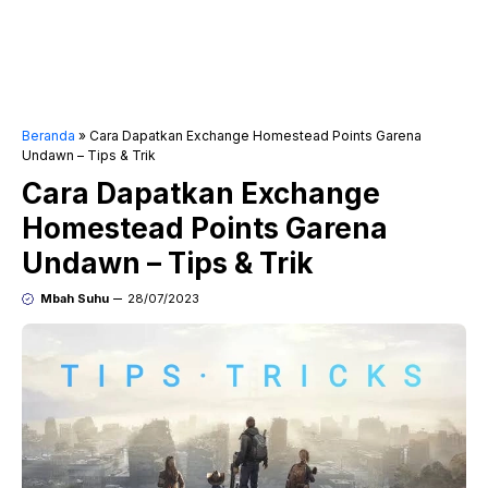
Beranda
»
Cara Dapatkan Exchange Homestead Points Garena
Undawn – Tips & Trik
Cara Dapatkan Exchange
Homestead Points Garena
Undawn – Tips & Trik
Mbah Suhu
28/07/2023