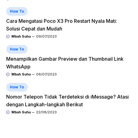
How To
Cara Mengatasi Poco X3 Pro Restart Nyala Mati:
Solusi Cepat dan Mudah
Mbah Suhu
09/07/2023
How To
Menampilkan Gambar Preview dan Thumbnail Link
WhatsApp
Mbah Suhu
06/07/2023
How To
Nomor Telepon Tidak Terdeteksi di iMessage? Atasi
dengan Langkah-langkah Berikut
Mbah Suhu
22/08/2023