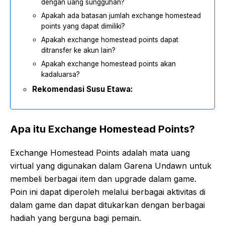
dengan uang sungguhan?
Apakah ada batasan jumlah exchange homestead
points yang dapat dimiliki?
Apakah exchange homestead points dapat
ditransfer ke akun lain?
Apakah exchange homestead points akan
kadaluarsa?
Rekomendasi Susu Etawa:
Apa itu Exchange Homestead Points?
Exchange Homestead Points adalah mata uang
virtual yang digunakan dalam Garena Undawn untuk
membeli berbagai item dan upgrade dalam game.
Poin ini dapat diperoleh melalui berbagai aktivitas di
dalam game dan dapat ditukarkan dengan berbagai
hadiah yang berguna bagi pemain.