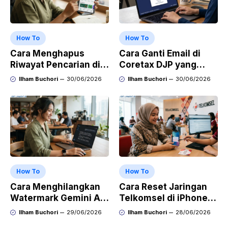
How To
How To
Cara Menghapus
Cara Ganti Email di
Riwayat Pencarian di
Coretax DJP yang
Play Store di HP
Sudah Tidak Aktif
Ilham Buchori
30/06/2026
Ilham Buchori
30/06/2026
Samsung, Xiaomi,
OPPO, dan Vivo
How To
How To
Cara Menghilangkan
Cara Reset Jaringan
Watermark Gemini AI
Telkomsel di iPhone
dengan Mudah Hasil
agar Koneksi Stabil
Ilham Buchori
29/06/2026
Ilham Buchori
28/06/2026
Bersih Tanpa Ribet
Kembali