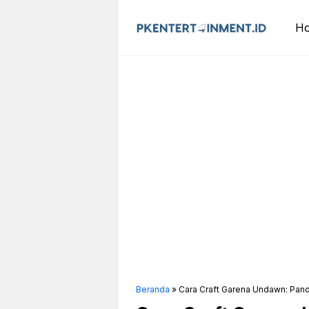
Langsung
ke
H
isi
Beranda
»
Cara Craft Garena Undawn: Pan