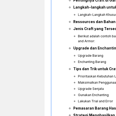
Pentingnya Craft di G
Langkah-langkah untuk
Langkah-Langkah Khusus 
Ressources dan Bahan 
Jenis Craft yang Terse
Berikut adalah contoh b
and Armor:
Upgrade dan Enchanti
Upgrade Barang
Enchanting Barang
Tips dan Trik untuk Cra
Prioritaskan Kebutuhan 
Maksimalkan Penggunaa
Upgrade Senjata
Gunakan Enchanting
Lakukan Trial and Error
Pemasaran Barang Hasi
Strategi Menghasilkan