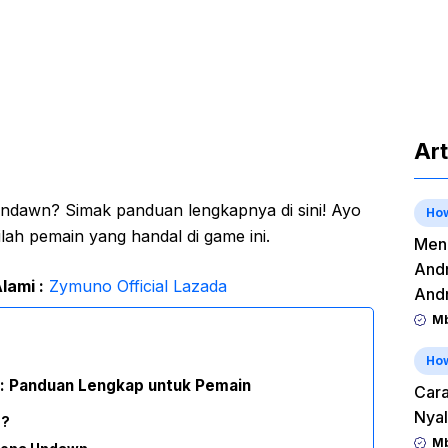
Art
 Undawn? Simak panduan lengkapnya di sini! Ayo
Ho
ilah pemain yang handal di game ini.
Meng
Andr
lami :
Zymuno Official Lazada
And
Mb
Ho
: Panduan Lengkap untuk Pemain
Cara
Nyal
n?
Mb