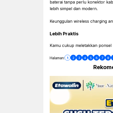
baterai tanpa perlu konektor kab
lebih simpel dan modern.
Keunggulan wireless charging ant
Lebih Praktis
Kamu cukup meletakkan ponsel di
1
2
3
4
5
6
7
8
Halaman:
Rekome