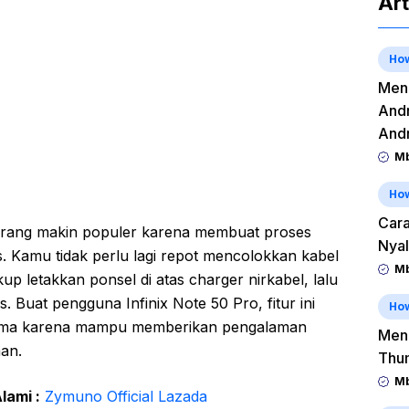
Art
Ho
Meng
Andr
And
Mb
Ho
Cara
karang makin populer karena membuat proses
Nyal
tis. Kamu tidak perlu lagi repot mencolokkan kabel
Mb
ukup letakkan ponsel di atas charger nirkabel, lalu
s. Buat pengguna Infinix Note 50 Pro, fitur ini
Ho
 utama karena mampu memberikan pengalaman
Men
an.
Thu
Mb
lami :
Zymuno Official Lazada