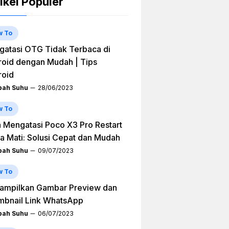
ikel Populer
w To
atasi OTG Tidak Terbaca di
oid dengan Mudah | Tips
roid
ah Suhu
28/06/2023
w To
 Mengatasi Poco X3 Pro Restart
a Mati: Solusi Cepat dan Mudah
ah Suhu
09/07/2023
w To
ampilkan Gambar Preview dan
mbnail Link WhatsApp
ah Suhu
06/07/2023