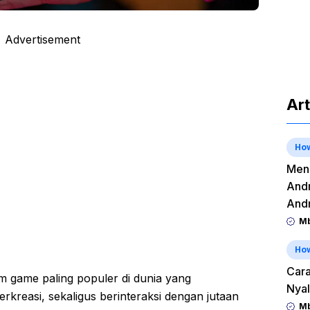
Advertisement
Art
Ho
Meng
Andr
And
Mb
Ho
Cara
rm game paling populer di dunia yang
Nyal
reasi, sekaligus berinteraksi dengan jutaan
Mb