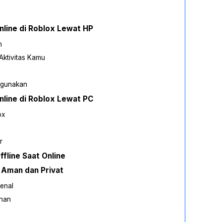
nline di Roblox Lewat HP
n
Aktivitas Kamu
Digunakan
nline di Roblox Lewat PC
ox
r
fline Saat Online
 Aman dan Privat
enal
ihan