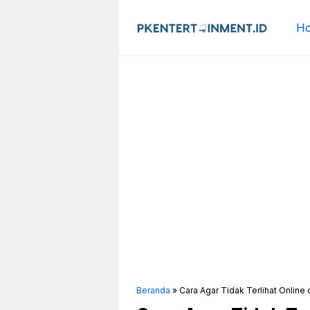
Langsung
ke
H
isi
Beranda
»
Cara Agar Tidak Terlihat Online