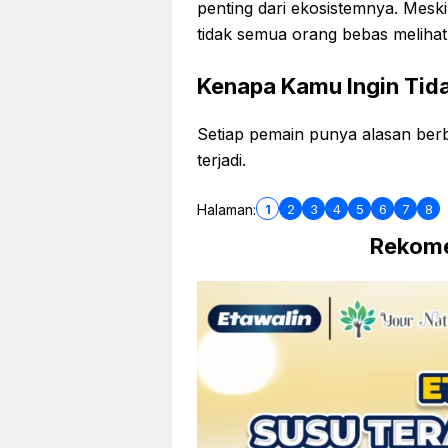
penting dari ekosistemnya. Mesk
tidak semua orang bebas melihat 
Kenapa Kamu Ingin Tida
Setiap pemain punya alasan ber
terjadi.
1
2
3
4
5
6
7
8
Halaman:
Rekome