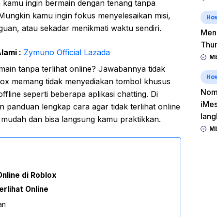
a kamu ingin bermain dengan tenang tanpa
 Mungkin kamu ingin fokus menyelesaikan misi,
Ho
an, atau sekadar menikmati waktu sendiri.
Men
Thu
lami :
Zymuno Official Lazada
Mb
ain tanpa terlihat online? Jawabannya tidak
Ho
blox memang tidak menyediakan tombol khusus
Nomo
line seperti beberapa aplikasi chatting. Di
iMes
 panduan lengkap cara agar tidak terlihat online
lang
g mudah dan bisa langsung kamu praktikkan.
Mb
nline di Roblox
rlihat Online
an