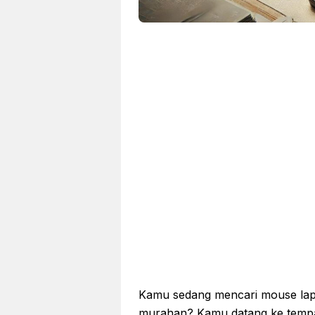
Kamu sedang mencari mouse lapt
murahan? Kamu datang ke tempat y