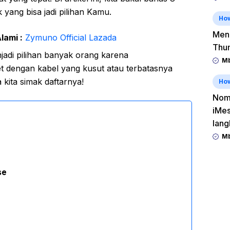
 yang bisa jadi pilihan Kamu.
Ho
Men
lami :
Zymuno Official Lazada
Thu
di pilihan banyak orang karena
Mb
et dengan kabel yang kusut atau terbatasnya
kita simak daftarnya!
Ho
Nomo
iMes
lang
Mb
se