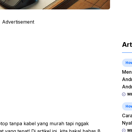
Advertisement
Art
Ho
Meng
Andr
And
Mb
Ho
Cara
Nyal
op tanpa kabel yang murah tapi nggak
ang tepat! Di artikel ini, kita bakal bahas 8
Mb