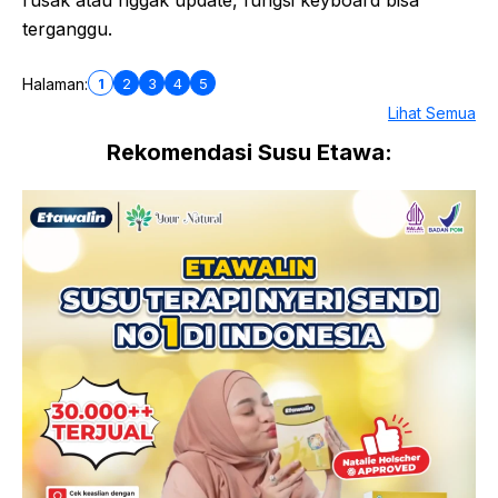
rusak atau nggak update, fungsi keyboard bisa
terganggu.
1
2
3
4
5
Halaman:
Lihat Semua
Rekomendasi Susu Etawa: