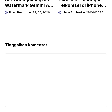
Watermark Gemini AI
Telkomsel di iPhone
dengan Mudah Hasil
agar Koneksi Stabil
Ilham Buchori
29/06/2026
Ilham Buchori
28/06/2026
Bersih Tanpa Ribet
Kembali
Tinggalkan komentar
Komentar