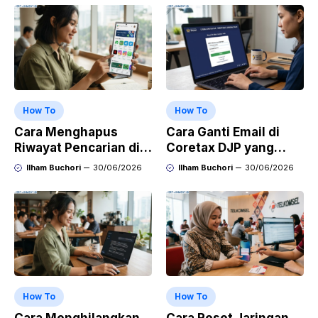
How To
How To
Cara Menghapus
Cara Ganti Email di
Riwayat Pencarian di
Coretax DJP yang
Play Store di HP
Sudah Tidak Aktif
Ilham Buchori
30/06/2026
Ilham Buchori
30/06/2026
Samsung, Xiaomi,
OPPO, dan Vivo
How To
How To
Cara Menghilangkan
Cara Reset Jaringan