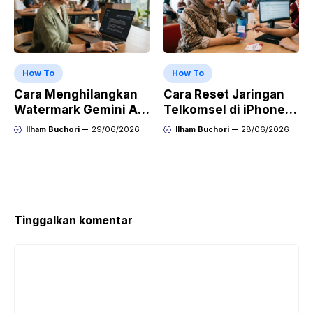
How To
How To
Cara Menghilangkan
Cara Reset Jaringan
Watermark Gemini AI
Telkomsel di iPhone
dengan Mudah Hasil
agar Koneksi Stabil
Ilham Buchori
29/06/2026
Ilham Buchori
28/06/2026
Bersih Tanpa Ribet
Kembali
Tinggalkan komentar
Komentar