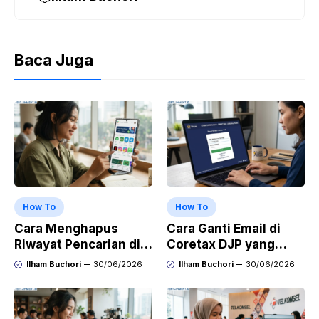
Baca Juga
How To
How To
Cara Menghapus
Cara Ganti Email di
Riwayat Pencarian di
Coretax DJP yang
Play Store di HP
Sudah Tidak Aktif
Ilham Buchori
30/06/2026
Ilham Buchori
30/06/2026
Samsung, Xiaomi,
OPPO, dan Vivo