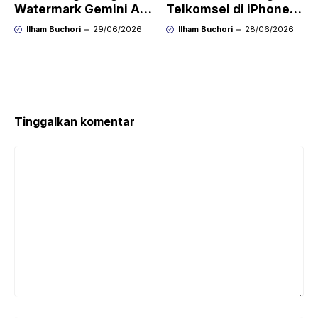
Watermark Gemini AI
Telkomsel di iPhone
dengan Mudah Hasil
agar Koneksi Stabil
Ilham Buchori
29/06/2026
Ilham Buchori
28/06/2026
Bersih Tanpa Ribet
Kembali
Tinggalkan komentar
Komentar