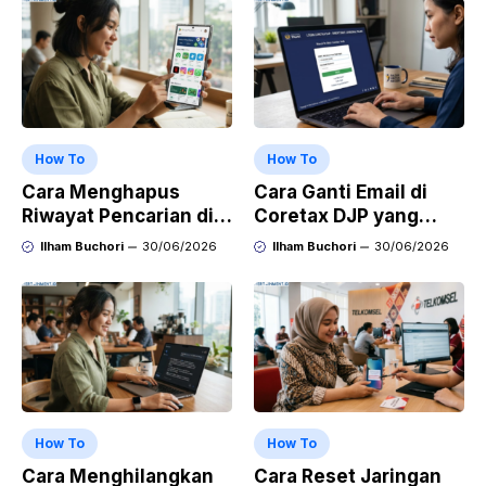
How To
How To
Cara Menghapus
Cara Ganti Email di
Riwayat Pencarian di
Coretax DJP yang
Play Store di HP
Sudah Tidak Aktif
Ilham Buchori
30/06/2026
Ilham Buchori
30/06/2026
Samsung, Xiaomi,
OPPO, dan Vivo
How To
How To
Cara Menghilangkan
Cara Reset Jaringan