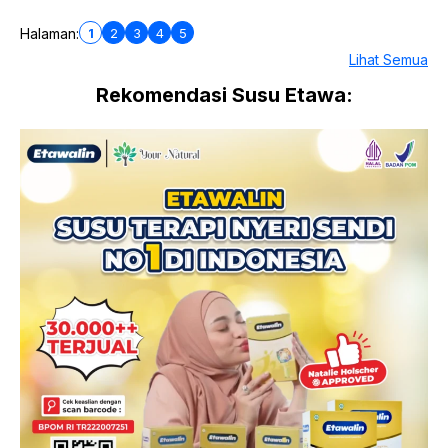
1
2
3
4
5
Halaman:
Lihat Semua
Rekomendasi Susu Etawa: