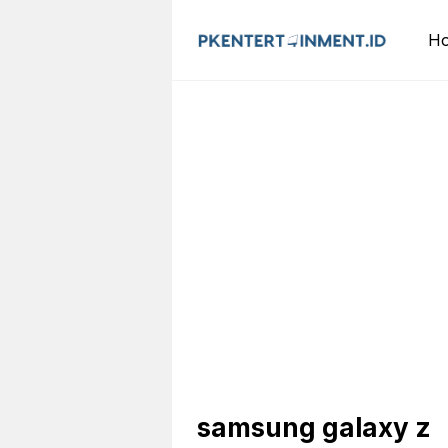
Langsung
ke
H
isi
samsung galaxy z