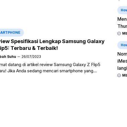
Ho
Men
Thu
ARTPHONE
Mb
iew Spesifikasi Lengkap Samsung Galaxy
Ho
lip5: Terbaru & Terbaik!
Nomo
bah Suhu
26/07/2023
iMes
mat datang di artikel review Samsung Galaxy Z Flip5
lang
aru! Jika Anda sedang mencari smartphone yang
Mb
gih dan futuristik, maka Anda telah datang ke tempat