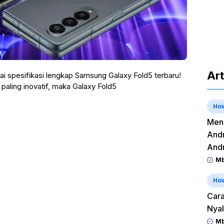
Art
i spesifikasi lengkap Samsung Galaxy Fold5 terbaru!
aling inovatif, maka Galaxy Fold5
Ho
Meng
Andr
And
Mb
Ho
Cara
Nyal
Mb