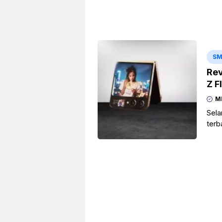
SM
Rev
Z F
M
Sela
terb
cang